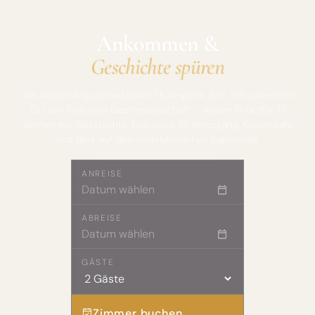
Ankommen &
Geschichte spüren
Das älteste Augustinerkloster Thüringens. Seit 755 Jahren ein
Ort der Stille und Gastfreundschaft — mitten in Gotha. 17
Zimmer mit Geschichte, Frühstück im Kreuzgang, Klostercafé
und Blick auf den mittelalterlichen Kapitelsaal.
ANREISE
ABREISE
GÄSTE
Zimmer buchen