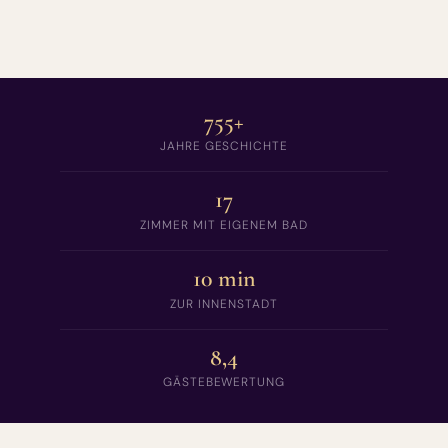
755+
JAHRE GESCHICHTE
17
ZIMMER MIT EIGENEM BAD
10 min
ZUR INNENSTADT
8,4
GÄSTEBEWERTUNG